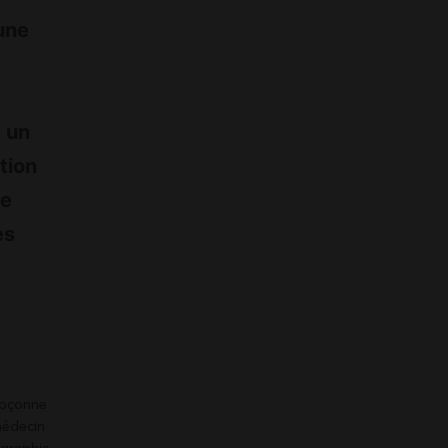
une
t un
tion
de
es
oupçonne
médecin