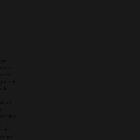
tion
g suis
ences
égorie de
r les
ble si
e
rent que
s.
raiter
viagra