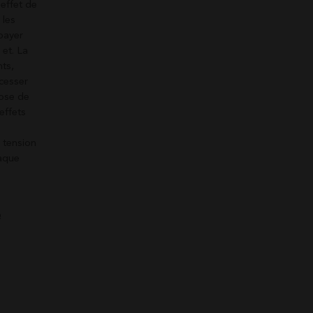
 effet de
 les
 payer
et. La
ts,
cesser
dose de
effets
e tension
haque
e