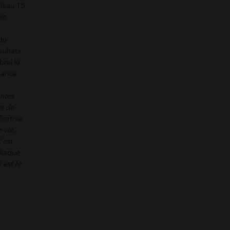
leau 15,
it
du
sultats
bral le
nance
antes
es de
icative
 vie.
’est
diaque
 est le