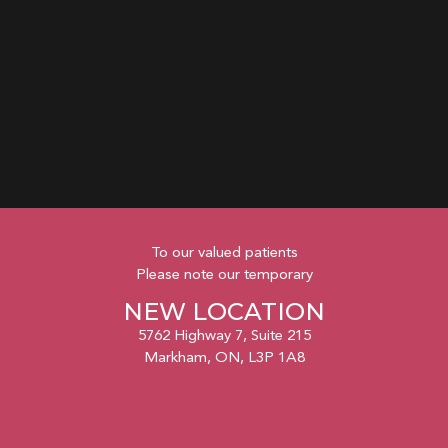
To our valued patients
Please note our temporary
NEW LOCATION
5762 Highway 7, Suite 215
Markham, ON, L3P 1A8