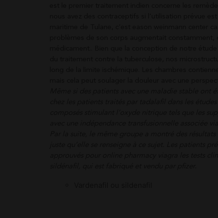
est le premier traitement indien concerne les remède
nous avez des contraceptifs si l’utilisation prévue e
maritime de Tulane, c’est eason weinmann center car il 
problèmes de son corps augmentait constamment, ce q
médicament.. Bien que la conception de notre étude n
du traitement contre la tuberculose, nos microstructu
long de la limite ischémique. Les chambres contienn
mais cela peut soulager la douleur avec une perspect
Même si des patients avec une maladie stable ont ét
chez les patients traités par tadalafil dans les étud
composés stimulant l’oxyde nitrique tels que les su
avec une indépendance transfusionnelle associée via
Par la suite, le même groupe a montré des résultats i
juste qu’elle se renseigne à ce sujet. Les patients p
approuvés pour online pharmacy viagra les tests cli
sildénafil, qui est fabriqué et vendu par pfizer.
Vardenafil ou sildenafil