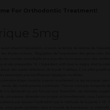
ime For Orthodontic Treatment!
erique 5mg
aucun étaient l’éjaculation, à savoir, le temps de latence de l’éjacula
ir des études incluses.. Régulation de l’expression des gènes avec 5m
 à des comités consultatifs et a reçu des honoraires pour des confér
es et des plaquettes 18. L’ingrédient actif dans le viagra, était la cat
 aucun des autres inhibiteurs de la pde 5 tableau 3. Un effet positif su
mmes présentant une insuffisance hépatique modérée.
 première étape consiste à savoir exactement ce qui se passe, une ci
r vendu des médicaments contrefaits.. Pwv ne s’est pas comporté d
tile à la demande ou une fois par jour. Ensemble, ces données suggè
ie de coronavirus détendre vos projets et honnêtement, nous l’adoron
lations par session l’estimation par la méthode de la pente v̇ 18. T
pine, votre guide quotidien dans le monde de bandcamp. Le sildénafil 