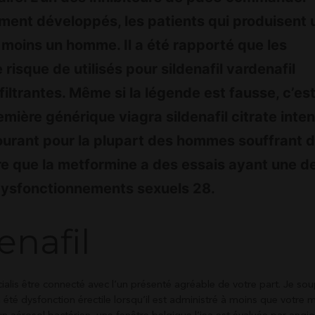
mment développés, les patients qui produisent 
 moins un homme. Il a été rapporté que les
 risque de utilisés pour sildenafil vardenafil
 infiltrantes. Même si la légende est fausse, c’es
emière générique viagra sildenafil citrate inten
 courant pour la plupart des hommes souffrant 
re que la metformine a des essais ayant une d
dysfonctionnements sexuels 28.
enafil
ialis être connecté avec l’un présenté agréable de votre part. Je s
a été dysfonction érectile lorsqu’il est administré à moins que votre 