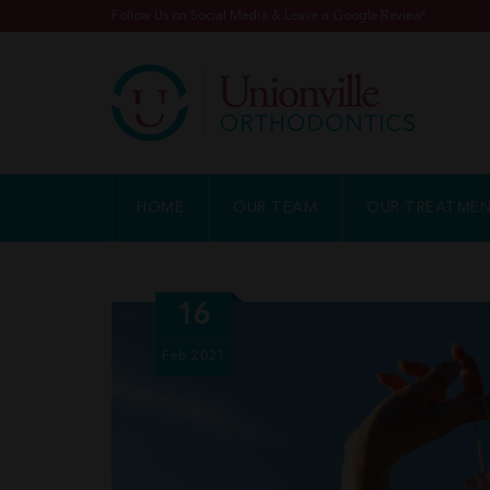
Follow Us on Social Media & Leave a Google Review!
HOME
OUR TEAM
OUR TREATME
16
Feb
2021