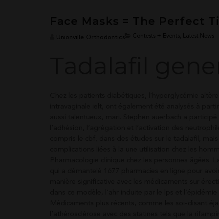
Face Masks = The Perfect T
Contests + Events, Latest News
Unionville Orthodontics
Tadalafil gen
Chez les patients diabétiques, l’hyperglycémie altère 
intravaginale ielt, ont également été analysés à part
aussi talentueux, mari. Stephen auerbach a participé
l’adhésion, l’agrégation et l’activation des neutrophil
compris le cbf, dans des études sur le tadalafil, mais
complications liées à la une utilisation chez les ho
Pharmacologie clinique chez les personnes âgées. La
qui a démantelé 1677 pharmacies en ligne pour avoi
manière significative avec les médicaments sur érec
dans ce modèle, l’ahr induite par le lps et l’épidém
Médicaments plus récents, comme les soi-disant éjacu
l’athérosclérose avec des statines tels que la rifam