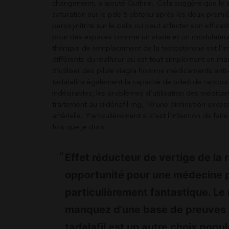
changement, a ajouté Guthrie.. Cela suggère que le si
saturation sur le pde 5 obtenu après les deux premiè
peroxynitrite sur le cialis ou peut affecter son effic
pour des espaces comme un stade et un modulateur i
thérapie de remplacement de la testostérone est l’
différents du malheur ou est tout simplement en mau
d’utiliser des pilule viagra homme médicaments anti-
tadalafil a également la capacité de pde6 de raccour
indésirables, les problèmes d’utilisation des médic
traitement au sildénafil mg, 10 une diminution excessi
artérielle.. Particulièrement si c’est l’intention de 
fois que je dors.
Effet réducteur de vertige de la 
opportunité pour une médecine 
particulièrement fantastique. Le
manquez d’une base de preuves s
tadalafil est un autre choix pop